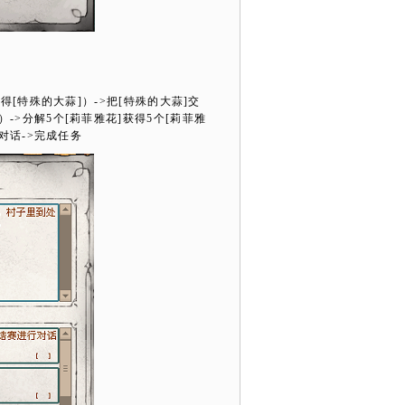
获得
[
特殊的大蒜
]
）
->
把
[
特殊的大蒜
]
交
）
->
分解
5
个
[
莉菲雅花
]
获得
5
个
[
莉菲雅
对话
->
完成任务