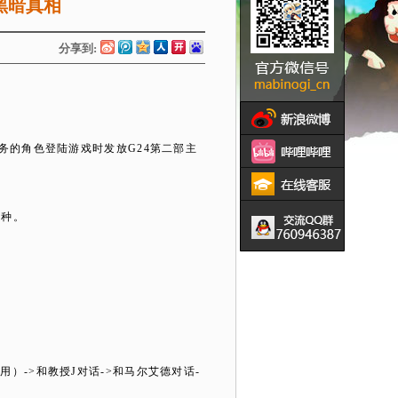
的黑暗真相
分享到:
任务的角色登陆游戏时发放
G24
第二部主
1
种。
作用）
->
和教授
J
对话
->
和马尔艾德对话
-