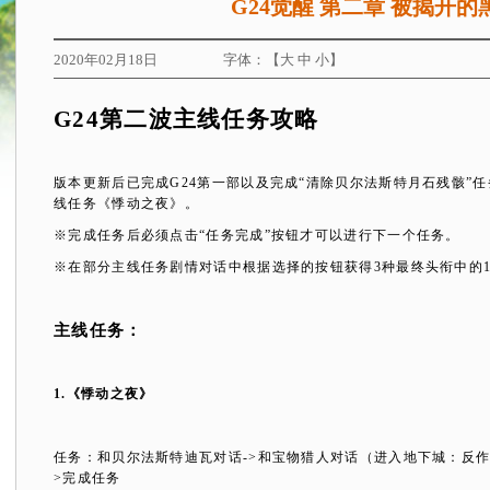
G24觉醒 第二章 被揭开
2020年02月18日
字体：【
大
中
小
】
G24
第二波主线任务攻略
版本更新后已完成
G24
第一部以及完成“清除贝尔法斯特月石残骸”
线任务《悸动之夜》。
※完成任务后必须点击“任务完成”按钮才可以进行下一个任务。
※在部分主线任务剧情对话中根据选择的按钮获得
3
种最终头衔中的
主线任务：
1.
《悸动之夜》
任务：和贝尔法斯特迪瓦对话
->
和宝物猎人对话（进入地下城：反
>
完成任务