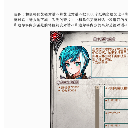
任务：和班格的艾顿对话
->
和艾比对话
->
把
1000
个纸鹤交给艾比
->
德对话（进入地下城：丢失的碎片）
->
和马尔艾德对话
->
和塔汀的
和迪尔科内尔某处的塔妮莉安对话
->
和迪尔科内尔的马尔艾德对话
-