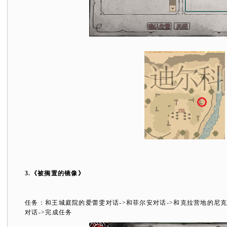
3.
《被搁置的镜像》
任务：和王城庭院的爱蕾雯对话
->
和菲尔安对话
->
和克拉营地的尼
对话
->
完成任务