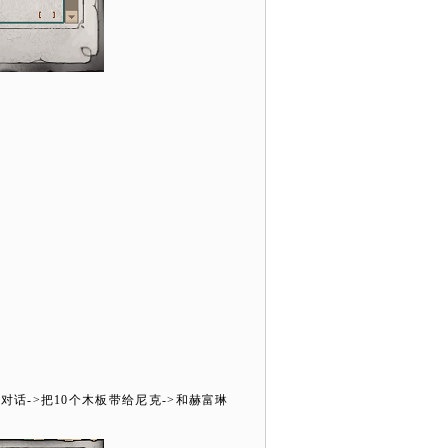
克对话
->
把
10
个木板带给尼克
->
和赫富琳