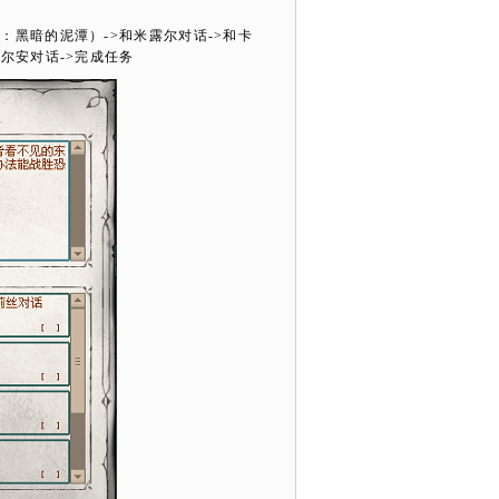
城：黑暗的泥潭）
->
和米露尔对话
->
和卡
菲尔安对话
->
完成任务