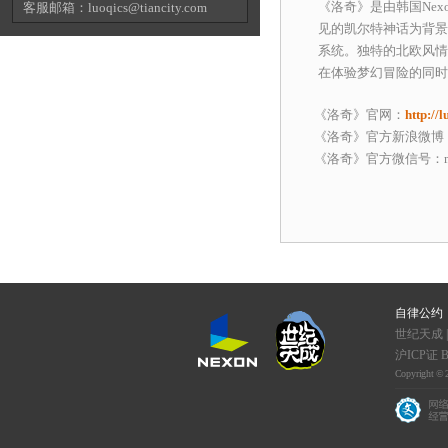
《洛奇》是由韩国Nex
见的凯尔特神话为背景
系统。独特的北欧风情
在体验梦幻冒险的同时
《洛奇》官网：
http://l
《洛奇》官方新浪微博
《洛奇》官方微信号：mab
自律公约
世纪天成 
沪ICP证 B2
Copyright © 