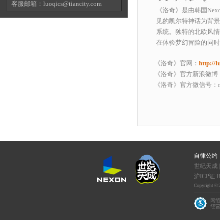
《洛奇》是由韩国Nex
见的凯尔特神话为背景
系统。独特的北欧风情
在体验梦幻冒险的同时
《洛奇》官网：
http://l
《洛奇》官方新浪微博
《洛奇》官方微信号：mab
自律公约
世纪天成 
沪ICP证 B2
Copyright © 