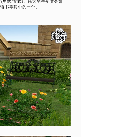
(男式/女式)、伟大的午夜宴会翅
咒语书等其中的一个。