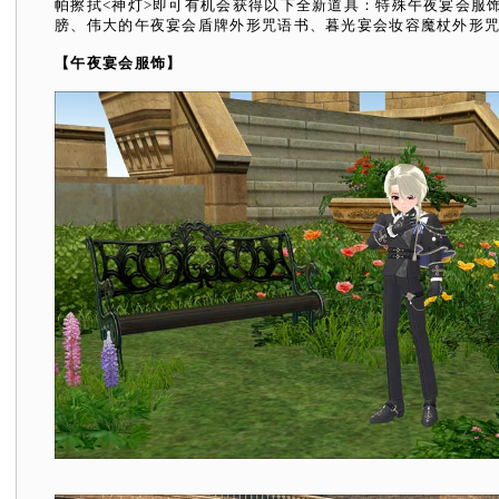
帕擦拭<神灯>即可有机会获得以下全新道具：特殊午夜宴会服饰
膀、伟大的午夜宴会盾牌外形咒语书、暮光宴会妆容魔杖外形
【午夜宴会服饰】