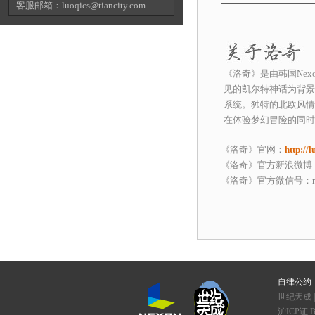
《洛奇》是由韩国Nex
见的凯尔特神话为背景
系统。独特的北欧风情
在体验梦幻冒险的同时
《洛奇》官网：
http://l
《洛奇》官方新浪微博
《洛奇》官方微信号：mab
自律公约
世纪天成 
沪ICP证 B2