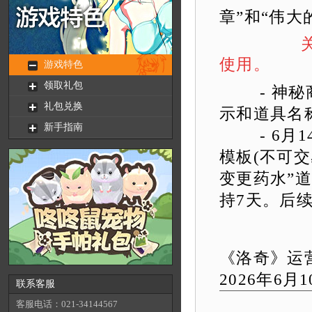
章”和“伟大
使用。
- 神秘商
示和道具名
- 6月14
模板(不可交
变更药水”
持7天。后
《洛奇》运
2026年6月1