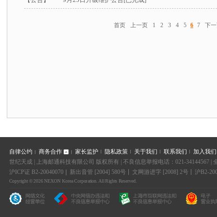
首页
上一页
1
2
3
4
5
6
7
下一
自律公约
商务合作
家长监护
隐私政策
关于我们
联系我们
加入我们
世纪天成 | 上海邮通科技有限公司 版权所有 | 不良信息举报电话：021-34144567 
沪ICP证 B2-20040070
新出音管 [2004] 580号
文网游进字 [2008] 2号
沪B2-200
Copyright © 2026 NEXON Korea Corporation. All Rights Reserved.