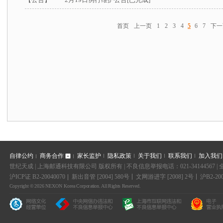
首页
上一页
1
2
3
4
5
6
7
下一
自律公约
商务合作
家长监护
隐私政策
关于我们
联系我们
加入我们
世纪天成 | 上海邮通科技有限公司 版权所有 | 不良信息举报电话：021-34144567 
沪ICP证 B2-20040070
新出音管 [2004] 580号
文网游进字 [2008] 2号
沪B2-200
Copyright © 2026 NEXON Korea Corporation. All Rights Reserved.